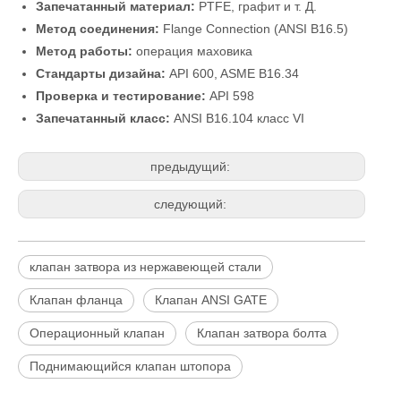
Запечатанный материал:
PTFE, графит и т. Д.
Метод соединения:
Flange Connection (ANSI B16.5)
Метод работы:
операция маховика
Стандарты дизайна:
API 600, ASME B16.34
Проверка и тестирование:
API 598
Запечатанный класс:
ANSI B16.104 класс VI
предыдущий:
следующий:
клапан затвора из нержавеющей стали
Клапан фланца
2026-06-08
Клапан ANSI GATE
Почему трехэксцентриковый дроссельный клапан стал основным выбором для современного промышленного управления жидкостями? Технологический прорыв J-VALVES
Операционный клапан
Клапан затвора болта
Почему дисковые затворы с тройным эксцентриком становятся
Поднимающийся клапан штопора