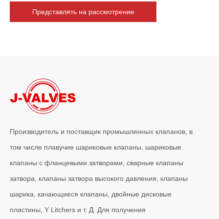
2026-06-16
Представлять на рассмотрение
Как фильтры типа J-VALVES Y повышают долгосрочную надежность трубопровода
В промышленных трубопроводных системах долгосрочная надежно
Производитель и поставщик промышленных клапанов, в
том числе плавучие шариковые клапаны, шариковые
клапаны с фланцевыми затворами, сварные клапаны
затвора, клапаны затвора высокого давления, клапаны
шарика, качающиеся клапаны, двойные дисковые
пластины, Y Litchers и т. Д. Для получения