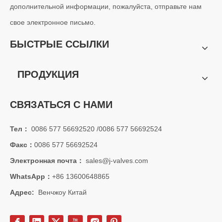
дополнительной информации, пожалуйста, отправьте нам
свое электронное письмо.
2026-06-16
Почему промышленные проекты выбирают задвижку с электроприводом с выдвижным штоком J-VALVES? Полный анализ производственных мощностей и конкурентных преимуществ
БЫСТРЫЕ ССЫЛКИ
J-VALVES профессиональный производитель электрических задви
ПРОДУКЦИЯ
СВЯЗАТЬСЯ С НАМИ
Тел：
0086 577 56692520 /0086 577 56692524
Факс：
0086 577 56692524
Электронная почта：
sales@j-valves.com
WhatsApp：
+86 13600648865
Адрес:
Венчжоу Китай
2026-06-15
Полное руководство по очистке Y-образного фильтра: как безопасно и эффективно обслуживать системы клапанов