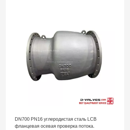
удовлетворить строгие требования в чрезвычайно
криогенных средах. Его конструкция осевого потока
обеспечивает низкую сопротивление потока и
быстрый отклик и широко используется в системах
транспортировки и контроля криогенных сред, таких
как сжиженный природный газ (СПГ), этилен,
кислород и водород.
DN700 PN16 углеродистая сталь LCB
фланцевая осевая проверка потока.