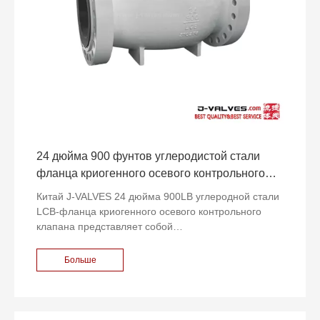
производительности и безопасности системы.
24 дюйма 900 фунтов углеродистой стали
фланца криогенного осевого контрольного
клапана проточного потока
Китай J-VALVES 24 дюйма 900LB углеродной стали
LCB-фланца криогенного осевого контрольного
клапана представляет собой
высокопроизводительный контрольный клапан,
специально предназначенный для криогенных
Больше
применений. Этот клапан изготовлен из
высококачественной углеродистой стали (LCB),
который имеет высокую прочность и превосходные
низкотемпературные характеристики, способные