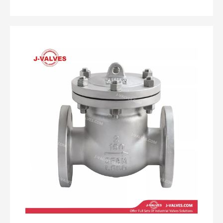
стали (WCB) и в сочетании с фланцевым
соединением с выдающейся сопротивлением
давлению, надежной производительности
герметизации и компактной конструктивной
конструкцией. Его уникальная конструкция осевого
потока может значительно снизить сопротивление
жидкости, обеспечивая эффективную работу в
условиях высоких потоков. Этот клапан
соответствует международным стандартам, таким
как API 6D и ASME B16.34, и широко используется в
таких отраслях, как нефть, природный газ,
химическая инженерия и обработка воды.