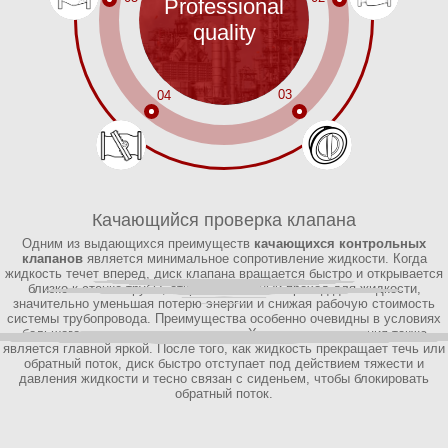
Professional
quality
03
04
Качающийся проверка клапана
Одним из выдающихся преимуществ
Двойная пластинчатая проверка клапана
подъема
осевого клапана проверки потока
качающихся контрольных
клапана контрольной
принимает двойную
структуру пластины, две пластины клапана могут гибко вращаться в
клапанов
пластины
является минимальное сопротивление жидкости. Когда
жидкость течет вперед, диск клапана вращается быстро и открывается
корпусе клапана. Эта конструкция более эффективна в работе со
сложными условиями жидкости, чем традиционные однодисковые
близко к стенке трубы, открывая плавный проход для жидкости,
контрольные клапаны. Когда жидкость течет вперед, двойная пластина
значительно уменьшая потерю энергии и снижая рабочую стоимость
системы трубопровода. Преимущества особенно очевидны в условиях
будет быстро открыта, а угол отверстия большой, что значительно
снижает сопротивление прохождения жидкости и обеспечивает плавный
большого уровня и высокого потока.
Хорошая герметизация также
является главной яркой. После того, как жидкость прекращает течь или
поток.
обратный поток, диск быстро отступает под действием тяжести и
давления жидкости и тесно связан с сиденьем, чтобы блокировать
обратный поток.