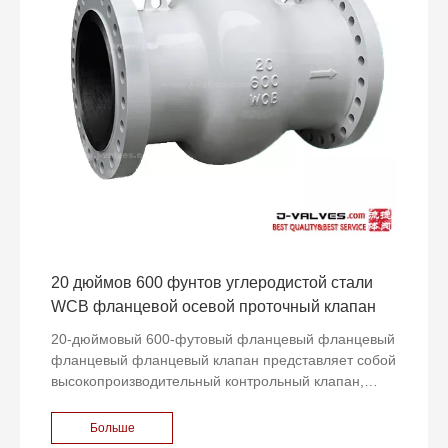
20 дюймов 600 фунтов углеродистой стали
WCB фланцевой осевой проточный клапан
20-дюймовый 600-футовый фланцевый фланцевый
фланцевый фланцевый клапан представляет собой
высокопроизводительный контрольный клапан,
специально предназначенный для промышленных
применений с высоким потоком. Этот клапан
Больше
изготовлен из высококачественной углеродистой