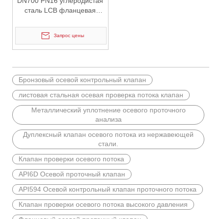
DN700 PN16 углеродистая
сталь LCB фланцевая
осевая проверка потока.
Запрос цены
2026-06-15
Бронзовый осевой контрольный клапан
Полное руководство по очистке Y-образного фильтра: как безопасно и эффективно обслуживать системы клапанов
листовая стальная осевая проверка потока клапан
Пошаговое руководство по очистке Y-образных фильтров, сове
Металлический уплотнение осевого проточного
анализа
Дуплексный клапан осевого потока из нержавеющей
стали.
Клапан проверки осевого потока
API6D Осевой проточный клапан
API594 Осевой контрольный клапан проточного потока
Клапан проверки осевого потока высокого давления