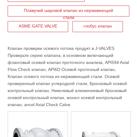
Плавучий шаровой клапан из нержавеющей
стали
ASME GATE VALVE
глобус клапан
Клапан проверки осевого потока
продукт в
J-VALVES
Проверьте серию клапана, в основном включающий
2026-06-16
фланговый осевой клапан проточного анализа, API594 Axial
Как фильтры типа J-VALVES Y повышают долгосрочную надежность трубопровода
Flow Check клапан,
API6D Осевой проточный клапан
,
В промышленных трубопроводных системах долгосрочная надежно
Клапан осевого потока из нержавеющей стали.
Осевой
проверенный клапан углеродной стали
,
Бронзовый осевой
контрольный клапан
, Никелевый алюминиевый бронзовый
осевой контрольный клапан, монел осевой контрольный
клапан, ancel Axial Check Calve