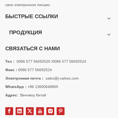
Откройте для себя основные преимущества и истории успеха п
свое электронное письмо.
БЫСТРЫЕ ССЫЛКИ
ПРОДУКЦИЯ
СВЯЗАТЬСЯ С НАМИ
Тел：
0086 577 56692520 /0086 577 56692524
Факс：
0086 577 56692524
Электронная почта：
sales@j-valves.com
WhatsApp：
+86 13600648865
2026-06-13
Y-фильтр: эффективное решение для защиты трубопровода от J-VALVES
Адрес:
Венчжоу Китай
Y-образный фильтр — это важное устройство для фильтрации т