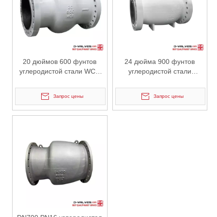
20 дюймов 600 фунтов
24 дюйма 900 фунтов
углеродистой стали WCB
углеродистой стали
фланцевой осевой
фланца криогенного
проточный клапан
осевого контрольного
Запрос цены
Запрос цены
клапана проточного потока
2026-06-16
Почему промышленные проекты выбирают задвижку с электроприводом с выдвижным штоком J-VALVES? Полный анализ производственных мощностей и конкурентных преимуществ
J-VALVES профессиональный производитель электрических задви