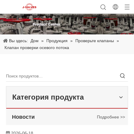
2026-06-08
Почему трехэксцентриковый дроссельный клапан стал основным выбором для современного промышленного управления жидкостями? Технологический прорыв J-VALVES
Почему дисковые затворы с тройным эксцентриком становятся
Вы здесь:
Дом
»
Продукция
»
Проверьте клапаны
»
Клапан проверки осевого потока
Категория продукта
Новости
Подробнее >>
2026-06-18