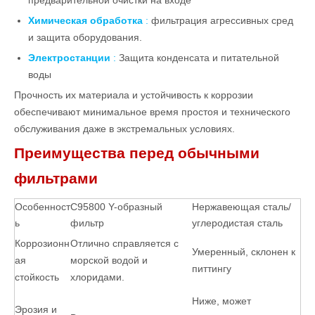
предварительной очистки на входе
Химическая обработка
:
фильтрация агрессивных сред
и защита оборудования.
Электростанции
:
Защита конденсата и питательной
воды
Прочность их материала и устойчивость к коррозии
обеспечивают минимальное время простоя и технического
обслуживания даже в экстремальных условиях.
Преимущества перед обычными
фильтрами
Особенност
C95800 Y-образный
Нержавеющая сталь/
ь
фильтр
углеродистая сталь
Коррозионн
Отлично справляется с
Умеренный, склонен к
ая
морской водой и
питтингу
стойкость
хлоридами.
Ниже, может
Эрозия и