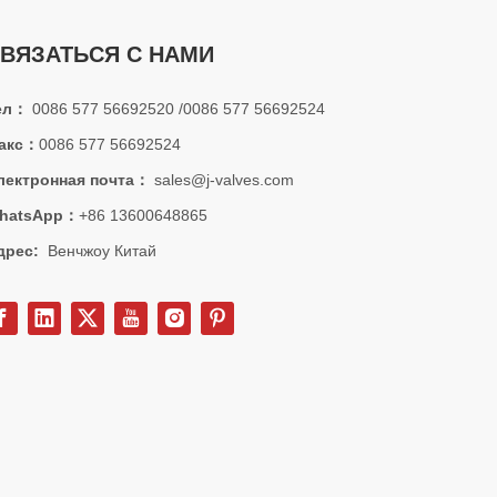
ВЯЗАТЬСЯ С НАМИ
ел：
0086 577 56692520 /0086 577 56692524
акс：
0086 577 56692524
лектронная почта：
sales@j-valves.com
hatsApp：
+86 13600648865
дрес:
Венчжоу Китай