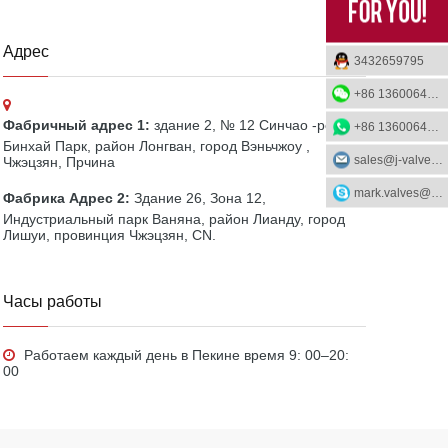
Адрес
3432659795
+86 13600648865
Фабричный адрес 1:
здание 2, № 12 Синчао -роуд,
+86 13600648865
Бинхай Парк, район Лонгван, город Вэньчжоу
,
sales@j-valves.com
Чжэцзян, Прчина
mark.valves@hotmail.com
Фабрика Адрес 2:
Здание 26, Зона 12,
Индустриальный парк Ваняна, район Лианду, город
Лишуи, провинция Чжэцзян, CN.
Часы работы
Работаем каждый день в Пекине время 9: 00–20:
00