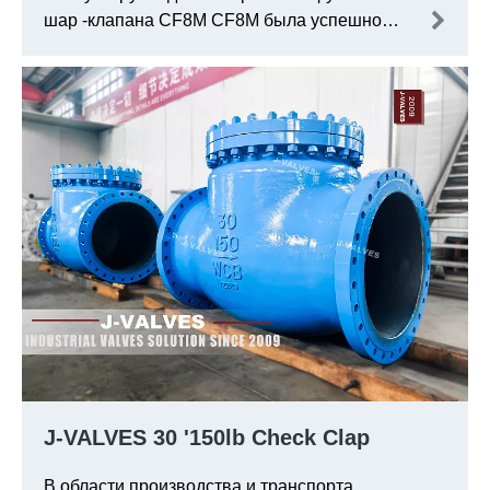
шар -клапана CF8M CF8M была успешно
отправлена ​​в Канаду, помогая эффективно
продвигать местные промышленные
проекты. Этот случай также стал еще одной
моделью для {T1] для обслуживания
мирового рынка.
J-VALVES 30 '150lb Check Clap
В области производства и транспорта