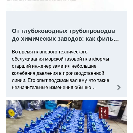
От глубоководных трубопроводов
до химических заводов: как фильтр
Y-типа из нержавеющей стали J-
Во время планового технического
VALVES 1½ дюйма, 800 фунтов
обслуживания морской газовой платформы
становится самой надежной первой
старший инженер заметил небольшие
линией защиты инженеров
колебания давления в производственной
линии. Его опыт подсказывал ему, что такие
незначительные изменения обычно
указывают на накопление примесей, а
фильтр Y-типа — первая линия защиты в
системе — был ключом к определению того,
сможет ли все устройство работать
стабильно.