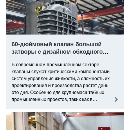
60-дюймовый клапан большой
затворы с дизайном обходного
клапана был успешно доставлен в
В современном промышленном секторе
Mitsubishi Heavy Industries.
клапаны служат критическими компонентами
систем управления жидкости, а сложность их
проектирования и производства растет день
ото дня. Особенно для крупномасштабных
промышленных проектов, таких как в
секторах энергетики, химиката и морской
техники, эксплуатации