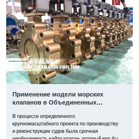
Применение модели морских
клапанов в Объединенных
Арабских Эмиратах: C95800 Тройной
В процессе определенного
эксцентричный клапан бабочки
крупномасштабного проекта по производству
и реконструкции судов была срочная
необходимость найти клапан, который мог бы