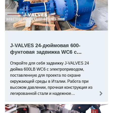
J-VALVES 24-дюймовая 600-
фунтовая задвижка WC6 с
электроприводом для проекта
Откройте для себя задвижку J-VALVES 24
экологической инженерии в Италии
дюйма 600LB WC6 с электроприводом,
поставленную для проекта по охране
окружающей среды в Италии. Работа при
высоком давлении, прочная конструкция из
легированной стали и надежное
автоматическое управление для
промышленных трубопроводов.