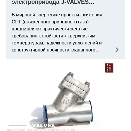
электропривода J-VALVES
Сверхнизкотемпературные
В мировой энергетике проекты сжижения
цельносварные шаровые краны с
СПГ (сжиженного природного газа)
удлиненным штоком в проекте по
предъявляют практически жесткие
сжижению природного газа в
требования к стойкости к сверхнизким
определенной стране
температурам, надежности уплотнений и
конструктивной прочности клапанного
оборудования. Одна страна, являющаяся
одним из крупнейших в мире экспортеров
СПГ, запустила проект расширения
крупномасштабного завода по сжижению
природного газа.