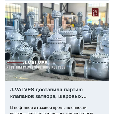
проблемами при очистке сточных вод.
J-VALVES доставила партию
клапанов затвора, шаровых
клапанов и проверки клапанов на
В нефтяной и газовой промышленности
нефть и газопроводы успешно.
клапаны являются важными компонентами,