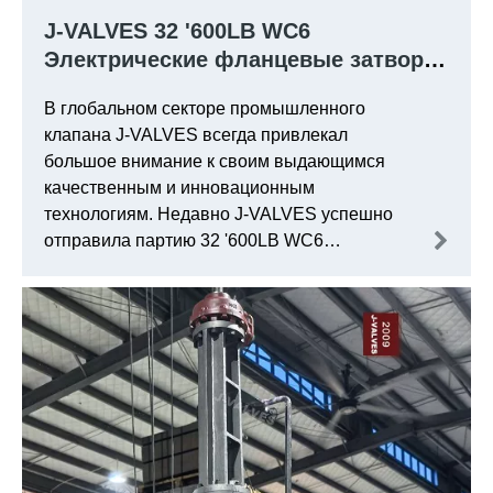
J-VALVES 32 '600LB WC6
Электрические фланцевые затворы
отправляются в Дубай
В глобальном секторе промышленного
клапана J-VALVES всегда привлекал
большое внимание к своим выдающимся
качественным и инновационным
технологиям. Недавно J-VALVES успешно
отправила партию 32 '600LB WC6
Электрические фланцевые клапаны в Дубай.
Это не только служит еще одной проверкой J-
VALVES