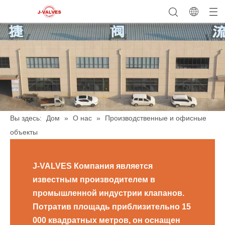
Вы здесь:
Дом
»
О нас
»
Производственные и офисные
объекты
J-VALVES Компания является
известным производителем в
промышленной индустрии клапанов.
Потратив площадь приблизительно 15
000 квадратных метров, он оснащен