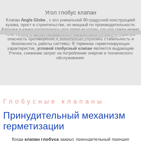
Клапан уплотнения давления
Угол глобус клапан
Y-тип клапана глобуса
Клапан
Angle Globe
Seal Globe
, с его уникальной 90-градусной конструкцией
Прямой шар-клапан
кузова, прост в строительстве, но мощный по производительности.
J-VALVES
BW
Катушка и канал расположены под прямым углом, так что среда может
течь только в одном направлении, эффективно устранять скрытую
стоп-клапана Y-типа
опасность противоречия и значительно улучшать стабильность и
безопасность работы системы. В терминах герметизирующих
характеристик,
угловой глобусный клапан
является выдающим
Утечка, снижение затрат на потребление энергии и технического
обслуживания.
Глобусные клапаны
Принудительный механизм
герметизации
Когда
клапан глобуса
закрыт, принудительный принцип