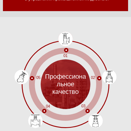
01
Профессиона
05
02
льное
качество
03
04