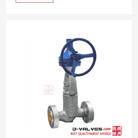
отраслях, как нефть, природная газа, химическая
инженерия и электрическая энергия. Этот клапан
соответствует стандарту API 600 и изготовлен из
высококачественной из нержавеющей стали A351
CF8. Он обладает высокой прочностью,
коррозионной стойкостью и превосходными
характеристиками герметизации, способных
выдерживать относительно высокое рабочее
давление и температуру, что обеспечивает
надежность и безопасность в условиях
чрезвычайных рабочих мест.