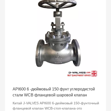
запечатывания и удобную подготовку, что делает его
широко используемым в таких отраслях, как нефть,
природная газа, химическая инженерия и очистка
воды.
API600 6 -дюймовый 150 фунт углеродистой
стали WCB фланцевой шаровой клапан
Китай J-VALVES API600 6-дюймовый 150-фунточный
фланцевой клапан WCB-стоп-клапана-это