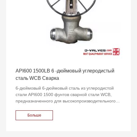
управления.
API600 1500LB 6 -дюймовый углеродистый
сталь WCB Сварка
6-дюймовый 6-дюймовый сталь из углеродистой
стали API600 1500 фунтов сварной стали WCB,
предназначенного для высокопроизводительного
промышленного клапана, специально
разработанного для удовлетворения суровых
Больше
условий труда нефти, природного газа, химического
вещества, электроэнергии и других отраслей. Этот
клапан соответствует стандарту API 600 и изготовлен