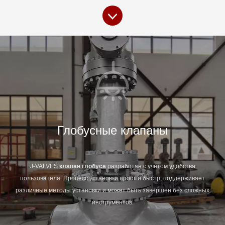
из высококачественного материала WCB углеродной
стали. Он имеет высокую прочность, коррозионную
стойкость и отличную производительность
запечатывания. Он может выдерживать чрезвычайно
высокое рабочее давление и температуру,
обеспечивая надежность и безопасность в
экстремальных условиях труда.
Глобусные клапаны
J-VALVES
клапан
глобуса
разработан с учетом удобства
пользователя. Процесс установки прост и быстр, поддерживает
различные методы установки и может быть завершен без сложных
инструментов.