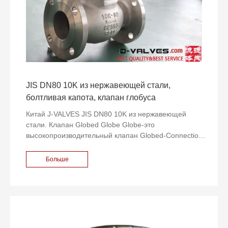
JIS DN80 10K из нержавеющей стали,
болтливая капота, клапан глобуса
Китай J-VALVES JIS DN80 10K из нержавеющей
стали. Клапан Globed Globe Globe-это
высокопроизводительный клапан Globed-Connection
Globe, специально предназначенный для
удовлетворения требований управления в системах
Больше
промышленной жидкости. Этот клапан, построенный
из нержавеющей стали, обеспечивает превосходную
коррозионную стойкость и высокую прочность, что
позволяет ей адаптироваться к различным сложным
рабочим средам. Его конструкция капота с болтовой
связью обеспечивает хорошие производительность