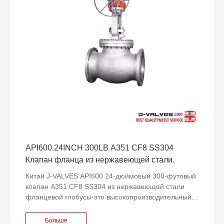
безопасность в экстремальных условиях труда.
API600 24INCH 300LB A351 CF8 SS304
Клапан фланца из нержавеющей стали.
Китай J-VALVES API600 24-дюймовый 300-футовый
клапан A351 CF8 SS304 из нержавеющей стали
фланцевой глобусы-это высокопроизводительный
промышленный клапан, специально разработанный
для удовлетворения суровых условий труда в таких
Больше