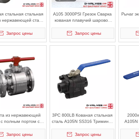
ая стальная стальная
A105 3000PSI Грезок Сварка
Рычаг э
з нержавеющей стали
кованая плавучий шаровой
F316L
клапан
Запрос цены
Запрос цены
кта из нержавеющей
3PC 800LB Кованая стальная
2000w
 с полным портом с
сталь A105N SS316 Триминка
A105N 
ваной фланцевой
сварки сварки плавучих
C
риковой клапан
шариковых шариков
Запрос цены
Запрос цены