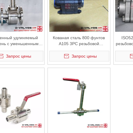
генный удлиняемый
Кованая сталь 800 фунтов
ISO52
ановятся основным средством управления промышленными жидкостя
ень с уменьшенным
A105 3PC резьбовой
резьбов
вучим шариковым
шариковой клапан
клапан с
клапаном
в 3000 ф
Запрос цены
Запрос цены
мастерства изготовления. J-VALVES с 17-летним опытом исследов