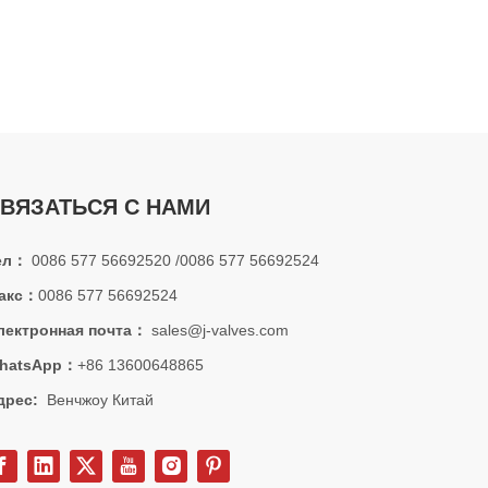
ой обработки, устойчивый к коррозии под высоким давлением, рез
ВЯЗАТЬСЯ С НАМИ
ел：
0086 577 56692520 /0086 577 56692524
акс：
0086 577 56692524
лектронная почта：
sales@j-valves.com
hatsApp：
+86 13600648865
дрес:
Венчжоу Китай
х частиц, мусора и загрязнений. Фильтры типа Y играют решающую