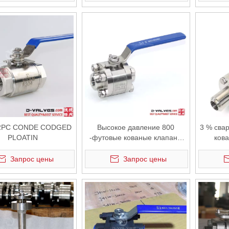
 2PC CONDE CODGED
Высокое давление 800
3 % сва
PLOATIN
-футовые кованые клапаны
ков
F316 NPT резьбовые
кла
шариковые клапаны
Запрос цены
Запрос цены