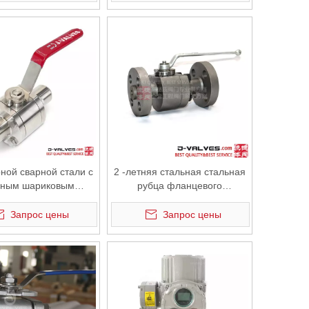
рной сварной стали с
2 -летняя стальная стальная
аным шариковым
рубца фланцевого
паном с рычагом
шарикового клапана
Запрос цены
Запрос цены