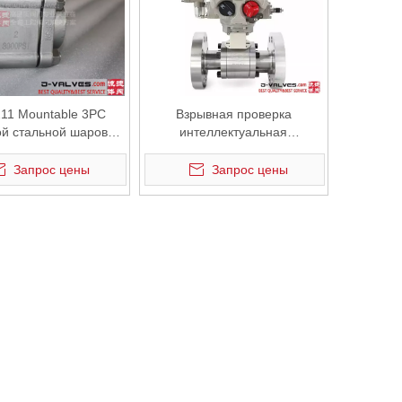
11 Mountable 3PC
Взрывная проверка
ми? J-VALVES обеспечивает нулевую утечку, длительный срок сл
ой стальной шаровой
интеллектуальная
 рейтингом давления
регулируемая электрическая
унтов на квадратный
стальная стальная
Запрос цены
Запрос цены
дюйм.
фланцевая шариковая
клапан
аний и разработок в области технологий плавающих шаровых кран