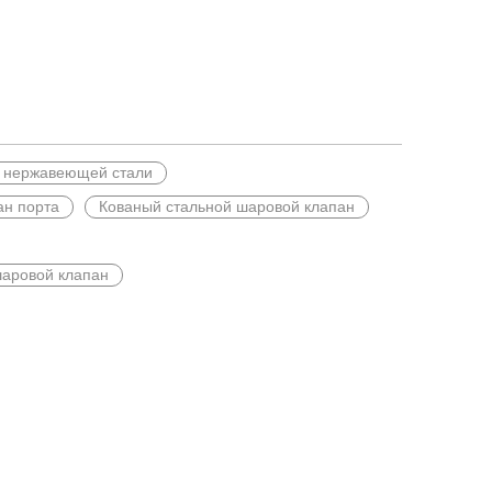
 нержавеющей стали
ан порта
Кованый стальной шаровой клапан
ы для поддержания эксплуатационной безопасности и защиты крит
шаровой клапан