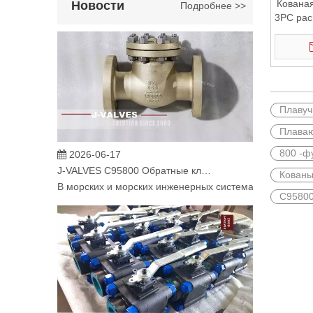
Кована
Новости
Подробнее >>
3PC ра
ш
Плавуч
Плаваю
2026-06-17
800 -ф
J-VALVES C95800 Обратные клапаны для критически важных морских водных систем
В морских и морских инженерных системах надежное у
Кованы
C95800