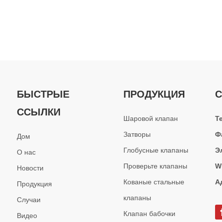
ых кранов с 2009 года, интегрированный цех ковки и механическ
БЫСТРЫЕ
ПРОДУКЦИЯ
С
ССЫЛКИ
Шаровой клапан
Т
Затворы
Ф
Дом
Глобусные клапаны
Э
О нас
Проверьте клапаны
W
Новости
Кованые стальные
А
Продукция
я надежность во многом зависит от эффективной защиты от тверды
клапаны
Случаи
Клапан бабочки
Видео