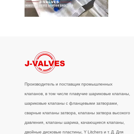
2026-06-17
Кованые трехкомпонентные шаровые краны в комплексном цехе | J-VALVES Производственная мощь и производственные преимущества
J-VALVES производитель кованых трехсоставных шаров
Производитель и поставщик промышленных
клапанов, в том числе плавучие шариковые клапаны,
2026-06-16
шариковые клапаны с фланцевыми затворами,
Как фильтры типа J-VALVES Y повышают долгосрочную надежность трубопровода
сварные клапаны затвора, клапаны затвора высокого
В промышленных трубопроводных системах долгосрочна
давления, клапаны шарика, качающиеся клапаны,
двойные дисковые пластины, Y Litchers и т. Д. Для