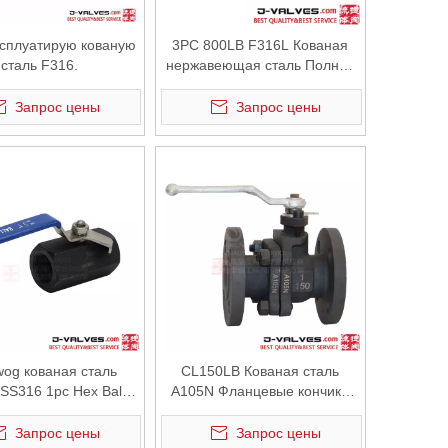
ксплуатирую кованую
3PC 800LB F316L Кованая
сталь F316.
нержавеющая сталь Полная
буровая гнезда.
Запрос цены
Запрос цены
og кованая сталь
CL150LB Кованая сталь
SS316 1pc Hex Ball
A105N Фланцевые кончики
lep Cond Cond
плавающее шариковое
клапан
Запрос цены
Запрос цены