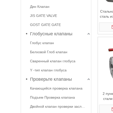
Дин Клапан
Стальн
JIS GATE VALVE
сталь и
GOST GATE GATE
Глобусные клапаны
Глобус клапан
Белховой Глоб клапан
Сваренный клапан глобуса
Y -тип клапан глобуса
Проверьте клапаны
Качающийся проверка клапана
2 пун
Подъем Проверка клапана
стали
ко
Двойной клапан проверки заслока
ша