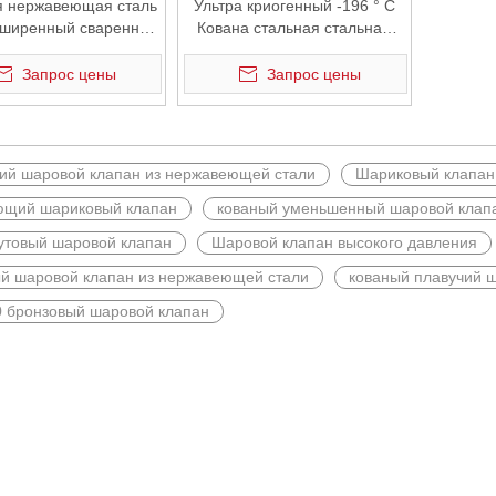
я нержавеющая сталь
Ультра криогенный -196 ° C
сширенный сваренный
Кована стальная стальная
аровой клапан
сварная шаровой клапан
Запрос цены
Запрос цены
ий шаровой клапан из нержавеющей стали
Шариковый клапан
щий шариковый клапан
кованый уменьшенный шаровой клап
утовый шаровой клапан
Шаровой клапан высокого давления
правление потоком и предотвращение обратного потока необходим
й шаровой клапан из нержавеющей стали
кованый плавучий 
 бронзовый шаровой клапан