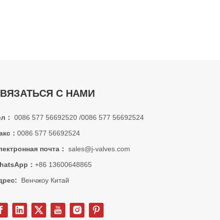
ой обработки, устойчивый к коррозии под высоким давлением, рез
ВЯЗАТЬСЯ С НАМИ
ел：
0086 577 56692520 /0086 577 56692524
акс：
0086 577 56692524
лектронная почта：
sales@j-valves.com
hatsApp：
+86 13600648865
дрес:
Венчжоу Китай
х частиц, мусора и загрязнений. Фильтры типа Y играют решающую