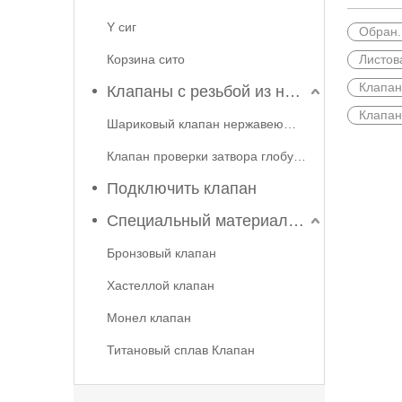
Y сиг
Обран.
Корзина сито
Листов
2026-06-08
Клапан
Клапаны с резьбой из нержавеющей стали
Почему трехэксцентриковый дроссельный клапан стал основным выбором для современного промышленного управления жидкостями? Технологический прорыв J-VALVES
Клапан
Шариковый клапан нержавеющей стали
Почему дисковые затворы с тройным эксцентриком ст
Клапан проверки затвора глобуса
Подключить клапан
Специальный материальный клапан
Бронзовый клапан
Хастеллой клапан
Монел клапан
2026-06-18
Титановый сплав Клапан
Срок службы поплавкового шарового крана зависит от технологии производства? J-VALVES Модернизация процесса решает проблемы, связанные с утечками и износом
Срок службы плавающего шарового крана зависит от 