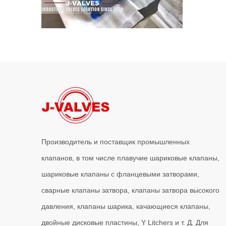
2026-06-17
Кованые трехкомпонентные шаровые краны в комплексном цехе | J-VALVES Производственная мощь и производственные преимущества
J-VALVES производитель кованых трехсоставных шаров
Производитель и поставщик промышленных
клапанов, в том числе плавучие шариковые клапаны,
2026-06-16
шариковые клапаны с фланцевыми затворами,
Как фильтры типа J-VALVES Y повышают долгосрочную надежность трубопровода
сварные клапаны затвора, клапаны затвора высокого
В промышленных трубопроводных системах долгосрочна
давления, клапаны шарика, качающиеся клапаны,
двойные дисковые пластины, Y Litchers и т. Д. Для