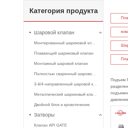
Категория продукта
Пла
ков
Шаровой клапан
Монтированный шариковой клапан
Шар
Плавающий шариковый клапан
Пла
Монтажный шаровой клапан
Полностью сваренный шаровой клапан
Подъем 
3-й/4-направленный шаровой клапан
разделе
подъемно
Металлический шариковый клапан
давление
Двойной блок и кровотечение
Затворы
Клапан API GATE