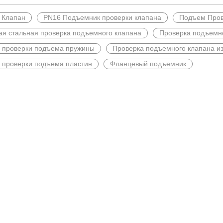
 Клапан
PN16 Подъемник проверки клапана
Подъем Пров
ая стальная проверка подъемного клапана
Проверка подъемн
 проверки подъема пружины
Проверка подъемного клапана и
 проверки подъема пластин
Фланцевый подъемник
ановятся основным средством управления промышленными жидкостя
мастерства изготовления. J-VALVES с 17-летним опытом исследов