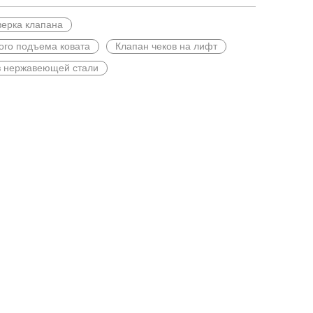
ерка клапана
ого подъема ковата
Клапан чеков на лифт
з нержавеющей стали
ми? J-VALVES обеспечивает нулевую утечку, длительный срок сл
аний и разработок в области технологий плавающих шаровых кран