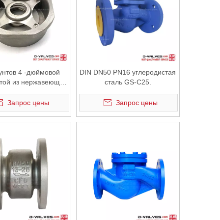
унтов 4 -дюймовой
DIN DN50 PN16 углеродистая
итой из нержавеющей
сталь GS-C25.
стали.
Запрос цены
Запрос цены