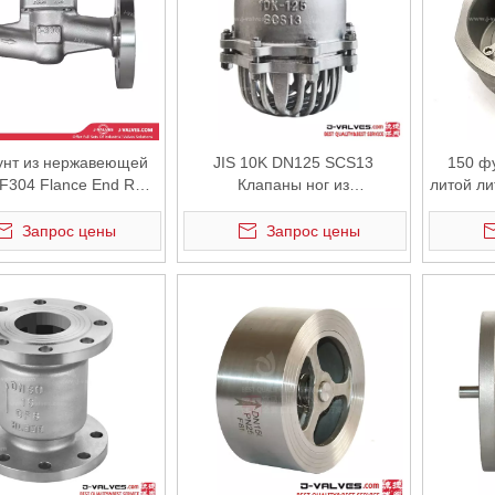
унт из нержавеющей
JIS 10K DN125 SCS13
150 ф
 F304 Flance End RF
Клапаны ног из
литой л
eck Check Clave
нержавеющей стали из
нержавеющей стали
Запрос цены
Запрос цены