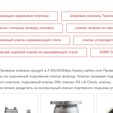
вающие шариковые клапаны
Шаровые клапаны Транн
аные стальные затворы клапаны
клапан затвора из не
иковый клапан нержавеющей стали
клапан углеродис
вучий шаровой клапан из нержавеющей стали
ASME G
Проверка клапана
продукт в
J-VALVES
https://www.j-valves.com
Прове
ны на подъемный подъемный клапан фланца,
Клапан проверки по
го клапана, подъемный клапан DIN, клапан JIS Lift Check, клапан,
м можно разделить на контрольный клапан подтяжного подъема уп