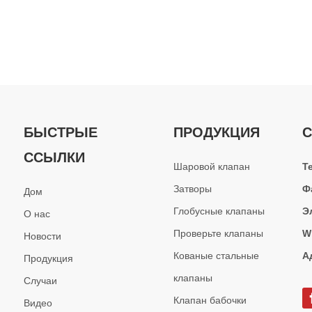
ых кранов с 2009 года, интегрированный цех ковки и механическ
БЫСТРЫЕ
ПРОДУКЦИЯ
С
ССЫЛКИ
Шаровой клапан
Т
Затворы
Ф
Дом
Глобусные клапаны
Э
О нас
Проверьте клапаны
W
Новости
Кованые стальные
А
Продукция
я надежность во многом зависит от эффективной защиты от тверды
клапаны
Случаи
Клапан бабочки
Видео