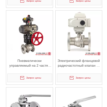
Запрос цены
Запрос цены
площадкой.
2026-06-15
Полное руководство по очистке Y-образного фильтра: как безопасно и эффективно обслуживать системы клапанов
Пошаговое руководство по очистке Y-образных фильтров, сове
Пневматически
Электрический фланцевой
управляемый на 2 частях
радиочастотный клапан из
из нержавеющей стали
нержавеющей стали из
фланцевой плавучий
нержавеющей стали
Запрос цены
Запрос цены
шаровой клапан