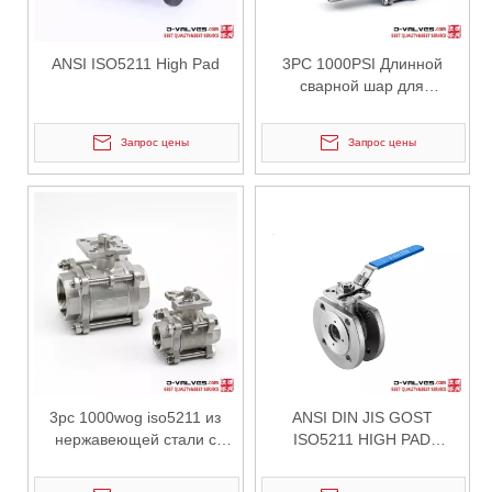
ANSI ISO5211 High Pad
3PC 1000PSI Длинной
сварной шар для
нержавеющей стали с
монтированием ISO5211
Запрос цены
Запрос цены
2026-06-16
Почему промышленные проекты выбирают задвижку с электроприводом с выдвижным штоком J-VALVES? Полный анализ производственных мощностей и конкурентных преимуществ
J-VALVES профессиональный производитель электрических задви
3pc 1000wog iso5211 из
ANSI DIN JIS GOST
нержавеющей стали с
ISO5211 HIGH PAD
высокой накладкой на
ОТВЕЙСТВЕННАЯ СТАВА
пленку с высокой