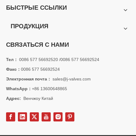
БЫСТРЫЕ ССЫЛКИ
ПРОДУКЦИЯ
СВЯЗАТЬСЯ С НАМИ
2026-06-12
Тел：
0086 577 56692520 /0086 577 56692524
J-VALVES Тройной эксцентриковый фланцевый дисковый затвор: надежное закрытие и длительный срок службы для критически важных промышленных применений
В современных промышленных трубопроводных системах надежн
Факс：
0086 577 56692524
Электронная почта：
sales@j-valves.com
WhatsApp：
+86 13600648865
Адрес:
Венчжоу Китай