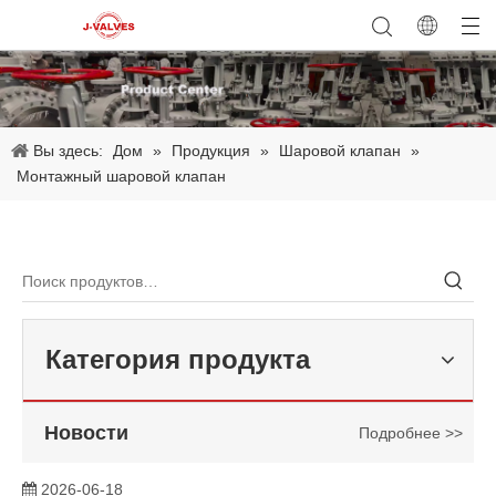
2026-06-08
Почему трехэксцентриковый дроссельный клапан стал основным выбором для современного промышленного управления жидкостями? Технологический прорыв J-VALVES
Почему дисковые затворы с тройным эксцентриком становятся
Вы здесь:
Дом
»
Продукция
»
Шаровой клапан
»
Монтажный шаровой клапан
Категория продукта
Новости
Подробнее >>
2026-06-18