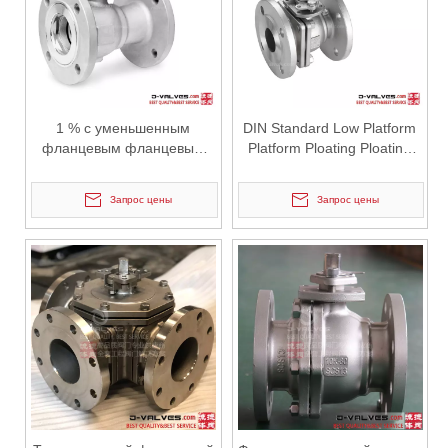
2026-06-15
Почему угловые вентили J-VALVES обеспечивают превосходную пропускную способность?
В промышленных трубопроводных системах, где требуется точн
1 % с уменьшенным
DIN Standard Low Platform
фланцевым фланцевым
Platform Ploating Ploating
типом плавучий шариковый
Ball Calve
клапан из нержавеющей
Запрос цены
Запрос цены
стали
2026-06-13
Почему стоит выбрать пробковые клапаны с пневматическим приводом J-VALVES? Основные преимущества и анализ случаев успеха