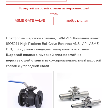
Плавучий шаровой клапан из нержавеющей
стали
ASME GATE VALVE
глобус клапан
Платформа шарового клапана,
J-VALVES
Компания имеет
ISO5211 High Platform Ball Calve
Включая ANSI, API, ASME,
2026-06-16
DIN, JIS и другие стандарты, материалы в основном
Как фильтры типа J-VALVES Y повышают долгосрочную надежность трубопровода
Шаровой клапан с высокой платформой из
В промышленных трубопроводных системах долгосрочная надежно
нержавеющей стали
и высокопроизводительный шаровой
клапан с углеродной стали.