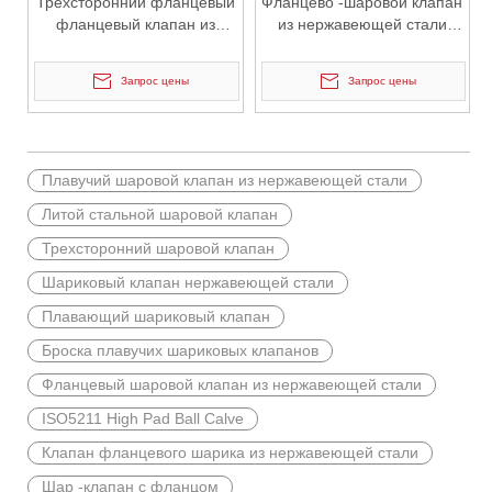
Трехсторонний фланцевый
Фланцево -шаровой клапан
Откройте для себя основные преимущества и истории успеха п
фланцевый клапан из
из нержавеющей стали
нержавеющей стали с
SCS13 с прямой
высокой платформой
монтажной площадкой
Запрос цены
Запрос цены
ISO5211
Плавучий шаровой клапан из нержавеющей стали
Литой стальной шаровой клапан
Трехсторонний шаровой клапан
Шариковый клапан нержавеющей стали
Плавающий шариковый клапан
Броска плавучих шариковых клапанов
2026-06-13
Y-фильтр: эффективное решение для защиты трубопровода от J-VALVES
Фланцевый шаровой клапан из нержавеющей стали
Y-образный фильтр — это важное устройство для фильтрации т
ISO5211 High Pad Ball Calve
Клапан фланцевого шарика из нержавеющей стали
Шар -клапан с фланцом