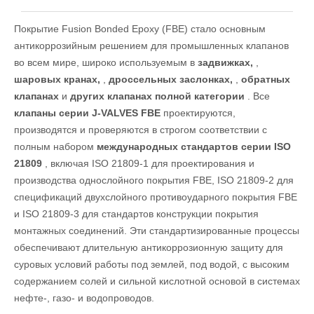
Покрытие Fusion Bonded Epoxy (FBE) стало основным
антикоррозийным решением для промышленных клапанов
во всем мире, широко используемым в
задвижках,
,
шаровых кранах,
,
дроссельных заслонках,
,
обратных
клапанах
и
других клапанах полной категории
. Все
клапаны серии J-VALVES FBE
проектируются,
производятся и проверяются в строгом соответствии с
полным набором
международных стандартов серии ISO
21809
, включая ISO 21809-1 для проектирования и
производства однослойного покрытия FBE, ISO 21809-2 для
спецификаций двухслойного противоударного покрытия FBE
и ISO 21809-3 для стандартов конструкции покрытия
монтажных соединений. Эти стандартизированные процессы
обеспечивают длительную антикоррозионную защиту для
суровых условий работы под землей, под водой, с высоким
содержанием солей и сильной кислотной основой в системах
нефте-, газо- и водопроводов.