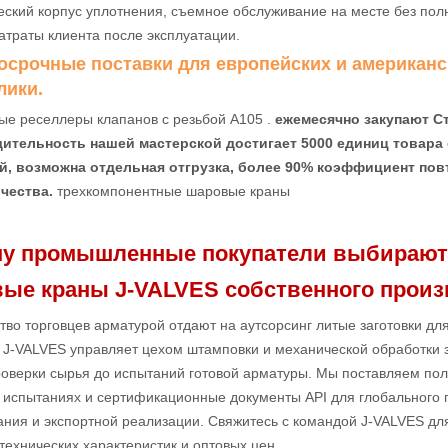
ский корпус уплотнения, съемное обслуживание на месте без пол
атраты клиента после эксплуатации.
госрочные поставки для европейских и американ
лики.
ые реселлеры клапанов с резьбой A105 .
ежемесячно закупают С
ительность нашей мастерской достигает 5000 единиц товара
й, возможна отдельная отгрузка, более 90% коэффициент повт
чества.
трехкомпонентные шаровые краны
у промышленные покупатели выбирают
ые краны J-VALVES собственного произ
во торговцев арматурой отдают на аутсорсинг литые заготовки дл
 J-VALVES управляет цехом штамповки и механической обработки 
роверки сырья до испытаний готовой арматуры. Мы поставляем по
б испытаниях и сертификационные документы API для глобального
ания и экспортной реализации. Свяжитесь с командой J-VALVES дл
технических характеристик и оптовых цен.