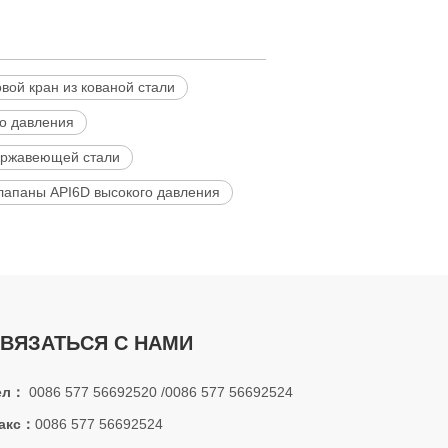
ой кран из кованой стали
о давления
ержавеющей стали
апаны API6D высокого давления
ВЯЗАТЬСЯ С НАМИ
ел：
0086 577 56692520 /0086 577 56692524
акс：
0086 577 56692524