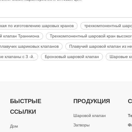
кая по изготовлению шаровых кранов
трехкомпонентный шаров
й клапан Транниона
Трехкомпонентный шаровой кран высоког
плавучих шариковых клапанов
Плавучий шаровой клапан из н
е клапаны с 3 -й.
Бронзовый шаровой клапан
Шаровые кл
БЫСТРЫЕ
ПРОДУКЦИЯ
С
ССЫЛКИ
Шаровой клапан
Т
Затворы
Ф
Дом