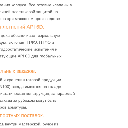
вания корпуса. Все готовые клапаны в
синей пластиковой защитой на
ров при массовом производстве.
уплотнений API 6D.
 цеха обеспечивает зеркальную
едла, включая ПТФЭ, ПТФЭ и
гидростатические испытания и
ствующие API 6D для глобальных
льных заказов.
й и хранения готовой продукции.
100) всегда имеются на складе.
истатическая конструкция, запираемый
заказы за рубежом могут быть
ров арматуры.
портных поставок.
а внутри мастерской, ручки из