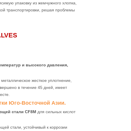
исимую упаковку из жемчужного хлопка,
кой транспортировки, решая проблемы
ALVES
емператур и высокого давления,
, металлическое жесткое уплотнение,
вершено в течение 45 дней, имеет
есте.
тки Юго-Восточной Азии.
еющей стали CF8M
для сильных кислот
щей стали, устойчивый к коррозии