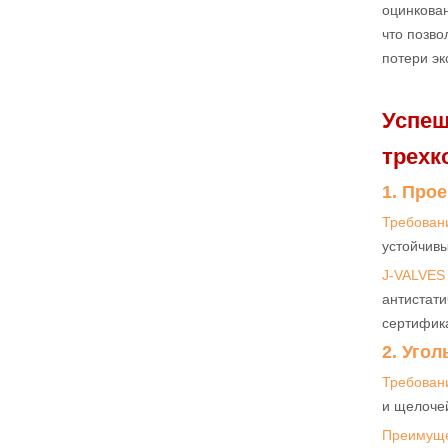
оцинкован
что позво
потери эк
Успеш
трехк
1. Про
Требован
устойчивы
J-VALVES
антистати
сертифика
2. Уго
Требован
и щелочей
Преимуще