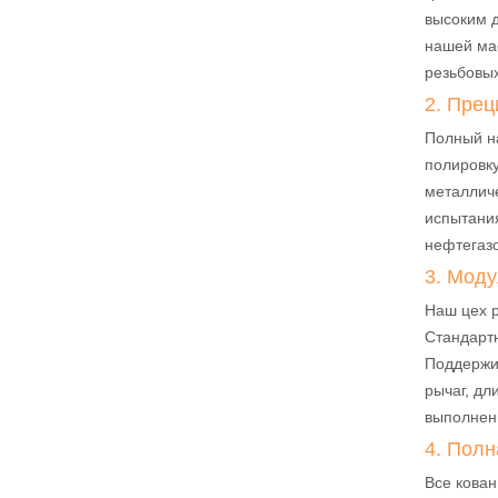
высоким д
нашей ма
резьбовых
2. Прец
Полный н
полировк
металличе
испытания
нефтегазо
3. Моду
Наш цех р
Стандарт
Поддержив
рычаг, дл
выполнен
4. Полн
Все кован