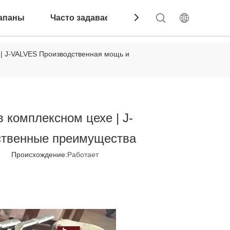
апаны
Часто задаваемые вопросы
Связатьс
| J-VALVES Производственная мощь и
комплексном цехе | J-
ственные преимущества
7 Происхождение:
Работает