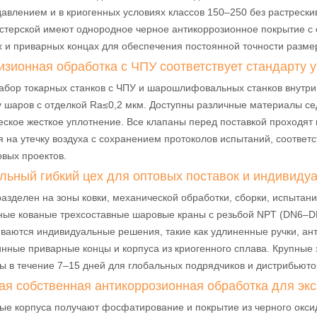
авлением и в криогенных условиях классов 150–250 без растрески
стерской имеют однородное черное антикоррозионное покрытие с 
 и приварных концах для обеспечения постоянной точности разме
изионная обработка с ЧПУ соответствует стандарту 
абор токарных станков с ЧПУ и шарошлифовальных станков внутри
у шаров с отделкой Ra≤0,2 мкм. Доступны различные материалы с
ское жесткое уплотнение. Все клапаны перед поставкой проходят 
 на утечку воздуха с сохранением протоколов испытаний, соответ
вых проектов.
льный гибкий цех для оптовых поставок и индивидуа
азделен на зоны ковки, механической обработки, сборки, испытани
ные кованые трехсоставные шаровые краны с резьбой NPT (DN6–DN
аются индивидуальные решения, такие как удлиненные ручки, ант
инные приварные концы и корпуса из криогенного сплава. Крупные 
ы в течение 7–15 дней для глобальных подрядчиков и дистрибьюто
ая собственная антикоррозионная обработка для экс
ые корпуса получают фосфатирование и покрытие из черного оксид