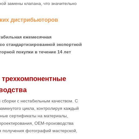
ной замены клапана, что значительно
ских дистрибьюторов
табильная ежемесячная
 со стандартизированной экспортной
орной покупки в течение 14 лет
 трехкомпонентные
водства
я сборки с нестабильным качеством. С
замкнутого цикла, контролируя каждый
лные сертификаты на материалы,
 проектирования, OEM-производства
я получения фотографий мастерской,