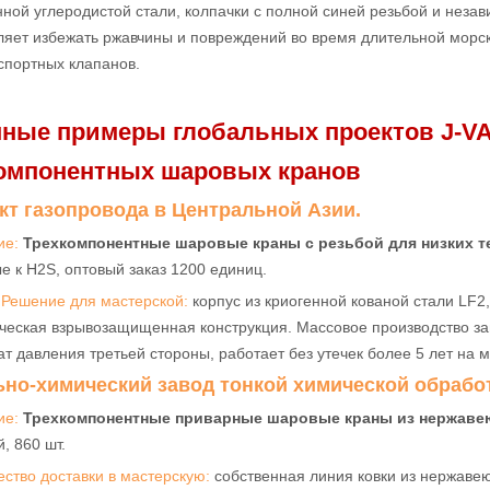
ной углеродистой стали, колпачки с полной синей резьбой и незав
ляет избежать ржавчины и повреждений во время длительной морс
спортных клапанов.
ные примеры глобальных проектов J-V
омпонентных шаровых кранов
ект газопровода в Центральной Азии.
ие:
Трехкомпонентные шаровые краны с резьбой для низких т
е к H2S, оптовый заказ 1200 единиц.
 Решение для мастерской:
корпус из криогенной кованой стали LF2
ческая взрывозащищенная конструкция. Массовое производство за
т давления третьей стороны, работает без утечек более 5 лет на м
льно-химический завод тонкой химической обрабо
ие:
Трехкомпонентные приварные шаровые краны из нержав
, 860 шт.
ство доставки в мастерскую:
собственная линия ковки из нержавею