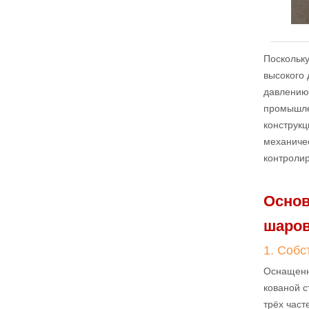
Поскольку
высокого 
давлению 
промышле
конструкц
механиче
контролир
Основ
шаров
1. Собс
Оснащенн
кованой с
трёх част