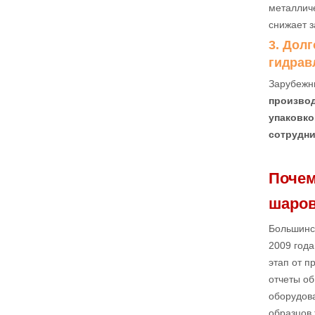
металличе
снижает з
3. Дол
гидрав
Зарубежн
производ
упаковко
сотрудни
Почем
шаров
Большинст
2009 года
этап от п
отчеты о
оборудов
образцов 