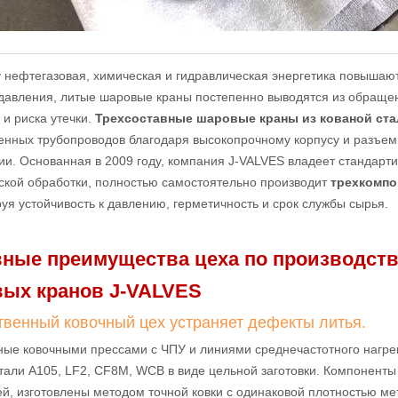
 нефтегазовая, химическая и гидравлическая энергетика повышаю
давления, литые шаровые краны постепенно выводятся из обращени
и риска утечки.
Трехсоставные шаровые краны из кованой ст
нных трубопроводов благодаря высокопрочному корпусу и разъем
ии. Основанная в 2009 году, компания J-VALVES владеет стандарт
ской обработки, полностью самостоятельно производит
трехкомп
уя устойчивость к давлению, герметичность и срок службы сырья.
ные преимущества цеха по производств
ых кранов J-VALVES
твенный ковочный цех устраняет дефекты литья.
ые ковочными прессами с ЧПУ и линиями среднечастотного нагрев
тали A105, LF2, CF8M, WCB в виде цельной заготовки. Компоненты
ей, изготовлены методом точной ковки с одинаковой плотностью ме