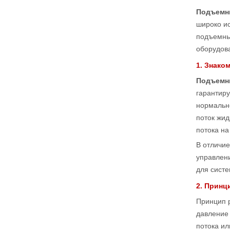
Подъемн
широко и
подъемны
оборудова
1. Знако
Подъемн
гарантиру
нормально
поток жид
потока на
В отличи
управлени
для систе
2. Принц
Принцип 
давление 
потока ил