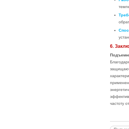
темп
Треб
обра
Спос
уста
6. Закл
Подъемн
Благодар
защищают
характер
применен
энергети
эффектив
частоту о