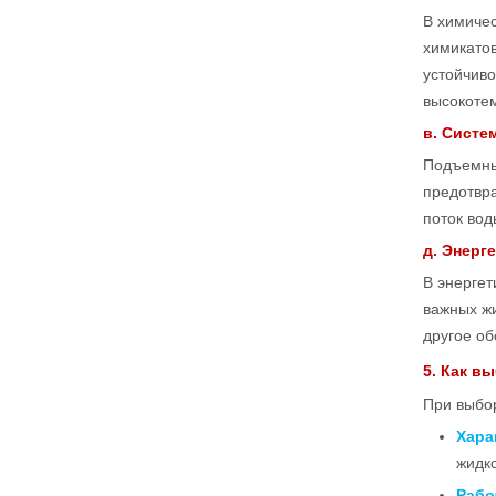
В химиче
химикатов
устойчив
высокоте
в. Систе
Подъемны
предотвр
поток вод
д. Энерг
В энерге
важных жи
другое о
5. Как в
При выбо
Хара
жидк
Рабо