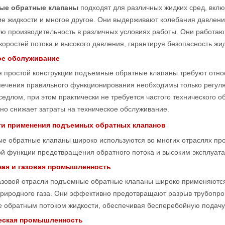
ые обратные клапаны
подходят для различных жидких сред, вклю
е жидкости и многое другое. Они выдерживают колебания давлени
ю производительность в различных условиях работы. Они работаю
коростей потока и высокого давления, гарантируя безопасность жи
ое обслуживание
я простой конструкции подъемные обратные клапаны требуют отно
печения правильного функционирования необходимы только регул
седлом, при этом практически не требуется частого технического о
но снижает затраты на техническое обслуживание.
ти применения подъемных обратных клапанов
е обратные клапаны широко используются во многих отраслях пр
ой функции предотвращения обратного потока и высоким эксплуат
ная и газовая промышленность
азовой отрасли подъемные обратные клапаны широко применяются
природного газа. Они эффективно предотвращают разрыв трубопро
 обратным потоком жидкости, обеспечивая бесперебойную подачу 
еская промышленность