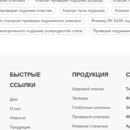
ные клапаны
Клапан проверки подъема фланца
Клапан 
проверки подъема пластин
Клапан типа подъема
Клапан
я стальная проверка подъемного клапана
Фланец RF A105 по
контрольного подъема углеродистой стали
Проверка подъемн
БЫСТРЫЕ
ПРОДУКЦИЯ
С
ССЫЛКИ
Шаровой клапан
Т
Затворы
Ф
Дом
Глобусные клапаны
Э
О нас
Проверьте клапаны
W
Новости
Кованые стальные
А
Продукция