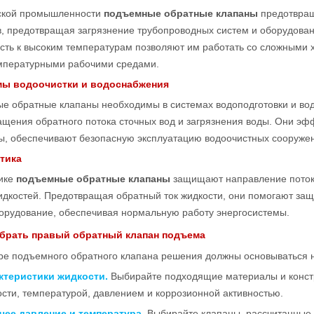
ской промышленности
подъемные обратные клапаны
предотвращ
, предотвращая загрязнение трубопроводных систем и оборудовани
ость к высоким температурам позволяют им работать со сложными 
мпературными рабочими средами.
мы водоочистки и водоснабжения
е обратные клапаны необходимы в системах водоподготовки и во
ащения обратного потока сточных вод и загрязнения воды. Они э
ы, обеспечивают безопасную эксплуатацию водоочистных сооружен
етика
тике
подъемные обратные клапаны
защищают направление поток
дкостей. Предотвращая обратный ток жидкости, они помогают защ
борудование, обеспечивая нормальную работу энергосистемы.
ыбрать правый обратный клапан подъема
ре подъемного обратного клапана решения должны основываться 
ктеристики жидкости.
Выбирайте подходящие материалы и констр
ости, температурой, давлением и коррозионной активностью.
чее давление и температура.
Выбирайте клапаны, рассчитанные