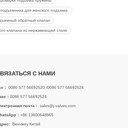
проверки подъема пружины
 подъемника для женского подъема.
дъемный обратный клапан
ого клапана из нержавеющей стали
ВЯЗАТЬСЯ С НАМИ
ел：
0086 577 56692520 /0086 577 56692524
акс：
0086 577 56692524
лектронная почта：
sales@j-valves.com
hatsApp：
+86 13600648865
дрес:
Венчжоу Китай