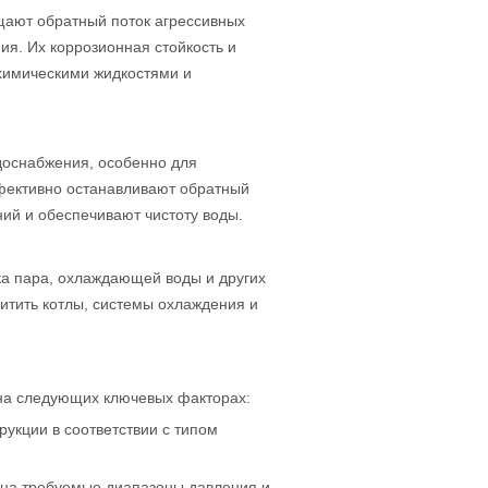
ают обратный поток агрессивных
я. Их коррозионная стойкость и
химическими жидкостями и
доснабжения, особенно для
ффективно останавливают обратный
ий и обеспечивают чистоту воды.
а пара, охлаждающей воды и других
итить котлы, системы охлаждения и
на следующих ключевых факторах:
укции в соответствии с типом
 на требуемые диапазоны давления и