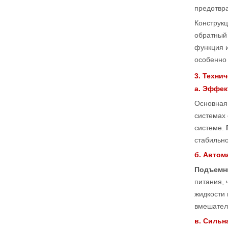
предотвр
Конструкц
обратный 
функция 
особенно
3. Техни
а. Эффек
Основная
системах 
системе.
стабильно
б. Автом
Подъемн
питания, 
жидкости 
вмешатель
в. Сильн