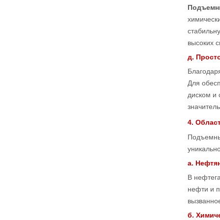
Подъемн
химически
стабильну
высоких с
д. Прост
Благодар
Для обес
диском и 
значитель
4. Облас
Подъемны
уникальн
а. Нефтя
В нефтег
нефти и 
вызванное
б. Химич