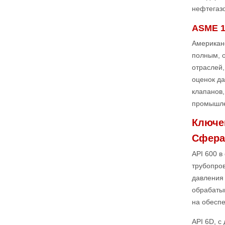
нефтегаз
ASME 1
Американ
полным, 
отраслей,
оценок да
клапанов,
промышле
Ключе
Сфера
API 600 
трубопров
давления
обрабатыв
на обесп
API 6D, с