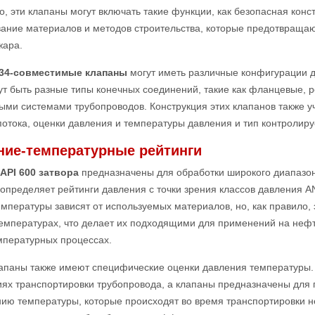
о, эти клапаны могут включать такие функции, как безопасная конс
ание материалов и методов строительства, которые предотвращаю
жара.
.34-совместимые клапаны
могут иметь различные конфигурации д
ут быть разные типы конечных соединений, такие как фланцевые, р
ыми системами трубопроводов. Конструкция этих клапанов также у
потока, оценки давления и температуры давления и тип контролир
ние-температурные рейтинги
API 600 затвора
предназначены для обработки широкого диапазо
определяет рейтинги давления с точки зрения классов давления AN
мпературы зависят от используемых материалов, но, как правило, 
температурах, что делает их подходящими для применений на неф
мпературных процессах.
лапаны также имеют специфические оценки давления температуры.
иях транспортировки трубопровода, а клапаны предназначены для
ию температуры, которые происходят во время транспортировки н