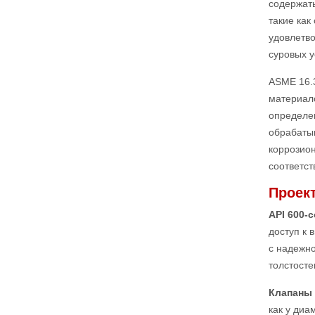
содержать
такие как
удовлетво
суровых у
ASME 16.3
материало
определен
обрабаты
коррозион
соответст
Проек
API 600
доступ к 
с надежно
толстосте
Клапаны 
как у диа