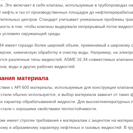
а. Это включает в себя клапаны, используемые в трубопроводах н
т нефть и газ от производственных площадок до нефтеперерабаты
ительных центров. Стандарт учитывает уникальные проблемы тран
ость в том, чтобы клапаны выдержали непрерывный поток жидкост
х условиях окружающей среды.
34 имеет гораздо более широкий объем, применимый к широкому с
ергии, химическую обработку и очистку воды. Например, на электр
тся различные типы жидкостей, ASME 16.34-совместимых клапанов
ров, воды и других рабочих жидкостей.
вания материала
ствии с API 600 материалы, используемые для конструкции клапан
стали обычно используются, и выбор материала зависит от таких ф
 и характер обрабатываемой жидкости. Для высокотемпературных 
стали с хорошими свойствами теплостойчивости.
кже имеет строгие требования к материалам с акцентом на матери
ому и абразивному характеру нефтяных и газовых жидкостей. В тр