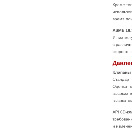
Кроме тог
использов
время по
ASME 16
У них мог
с различн
скорость 
Давле
Клапаны 
Стандарт 
Оценки те
высоких 
высокоте
API 6D-к
требован
и изменен