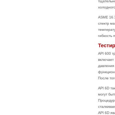
тщательн
холодного
ASME 16.
спектр ма
температу
гибкость 
Тести
API 600 т
включает 
давления 
функциона
После тог
API 6D та
могут быт
Процедур
сталкивае
API 6D яв