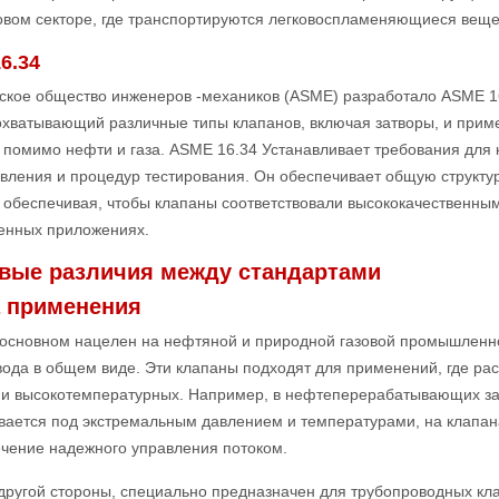
овом секторе, где транспортируются легковоспламеняющиеся веще
6.34
ское общество инженеров -механиков (ASME) разработало ASME 16
охватывающий различные типы клапанов, включая затворы, и приме
 помимо нефти и газа. ASME 16.34 Устанавливает требования для 
вления и процедур тестирования. Он обеспечивает общую структур
 обеспечивая, чтобы клапаны соответствовали высококачественным
нных приложениях.
вые различия между стандартами
 применения
в основном нацелен на нефтяной и природной газовой промышленн
ода в общем виде. Эти клапаны подходят для применений, где ра
 и высокотемпературных. Например, в нефтеперерабатывающих за
ается под экстремальным давлением и температурами, на клапана
ечение надежного управления потоком.
 другой стороны, специально предназначен для трубопроводных кл