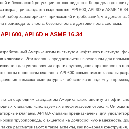
ой и безопасной регуляции потока жидкости. Когда дело доходит 
затвора
, три стандарта выделяются: API 600, API 6D и ASME 16.34
ый набор характеристик, приложений и требований, что делает в
на производительность, безопасность и долговечность системы.
API 600, API 6D и ASME 16.34
разработанный Американским институтом нефтяного института, фо
ых клапанах
. Эти клапаны предназначены в основном для промыш
известен для установления строгих руководящих принципов по пр
ственным процессам клапанов. API 600-совместимые клапаны раз
давления и высокотемпературных, обеспечивая надежную производ
вляется еще одним стандартом Американского института нефти, с
одных клапанов, используемых в нефтегазовой отрасли. Он охваты
атворные клапаны. API 6D-клапаны предназначены для удовлетвор
ировки трубопровода, с акцентом на долгосрочную надежность, дол
 также рассматриваются такие аспекты, как пожарная конструкция