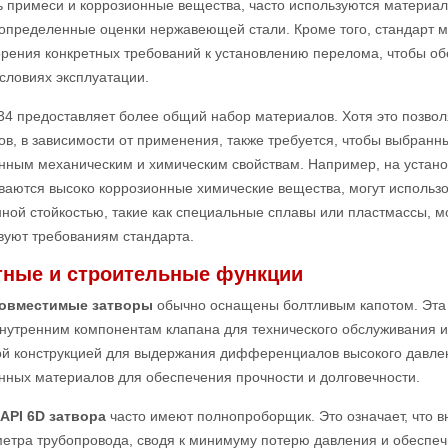
 примеси и коррозионные вещества, часто используются материал
 определенные оценки нержавеющей стали. Кроме того, стандарт 
рения конкретных требований к установлению перелома, чтобы об
словиях эксплуатации.
4 предоставляет более общий набор материалов. Хотя это позвол
в, в зависимости от применения, также требуется, чтобы выбран
ным механическим и химическим свойствам. Например, на установ
ваются высоко коррозионные химические вещества, могут использ
ной стойкостью, такие как специальные сплавы или пластмассы, мо
вуют требованиям стандарта.
тные и строительные функции
-совместимые затворы
обычно оснащены болтливым капотом. Эта 
внутренним компонентам клапана для технического обслуживания 
й конструкцией для выдержания дифференциалов высокого давлени
нных материалов для обеспечения прочности и долговечности.
API 6D затвора
часто имеют полнопроборщик. Это означает, что в
метра трубопровода, сводя к минимуму потерю давления и обеспе