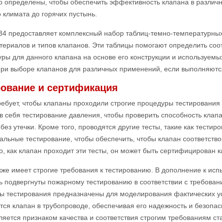
о определены, чтобы обеспечить эффективность клапана в различ
 климата до горячих пустынь.
34 предоставляет комплексный набор таблиц-темно-температурных
териалов и типов клапанов. Эти таблицы помогают определить со
ры для данного клапана на основе его конструкции и используемы
при выборе клапанов для различных применений, если выполняютс
рование и сертификация
ребует, чтобы клапаны проходили строгие процедуры тестирования
в себя тестирование давления, чтобы проверить способность клап
без утечки. Кроме того, проводятся другие тесты, такие как тести
льные тестирование, чтобы обеспечить, чтобы клапан соответство
о, как клапан проходит эти тесты, он может быть сертифицирован ка
кже имеет строгие требования к тестированию. В дополнение к исп
ь подвергнуты пожарному тестированию в соответствии с требова
ы тестирования предназначены для моделирования фактических ус
тся клапан в трубопроводе, обеспечивая его надежность и безопас
ляется признаком качества и соответствия строгим требованиям ст