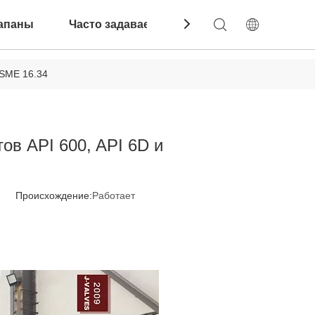
апаны
Часто задаваемые вопросы
Связатьс
ASME 16.34
ов API 600, API 6D и
8 Происхождение:
Работает