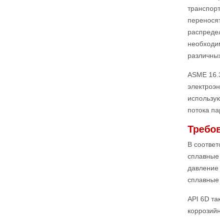
транспорт
перенося
распредел
необходим
различны
ASME 16.
электроэн
использую
потока па
Требо
В соответ
сплавные 
давление
сплавные 
API 6D та
коррозийн