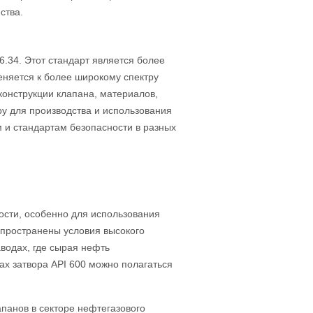
ства.
.34. Этот стандарт является более
няется к более широкому спектру
конструкции клапана, материалов,
у для производства и использования
 и стандартам безопасности в разных
ости, особенно для использования
спространены условия высокого
водах, где сырая нефть
х затвора API 600 можно полагаться
апанов в секторе нефтегазового