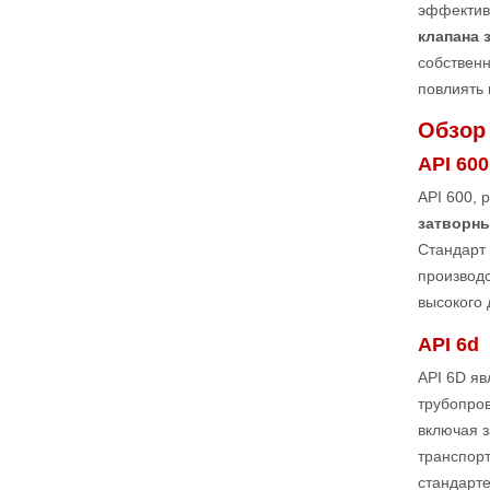
эффективн
клапана 
собственн
повлиять 
Обзор 
API 600
API 600, 
затворн
Стандарт 
производ
высокого 
API 6d
API 6D я
трубопров
включая з
транспорт
стандарте