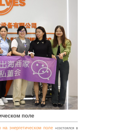
ическом поле
и на энергетическом поле
»состоялся в