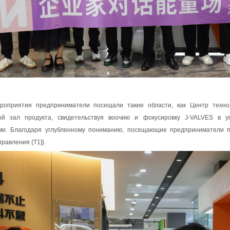
роприятия предприниматели посещали такие области, как Центр технол
ый зал продукта, свидетельствуя воочию и фокусировку J-VALVES в у
ми. Благодаря углубленному пониманию, посещающие предприниматели п
равления {T1]}.