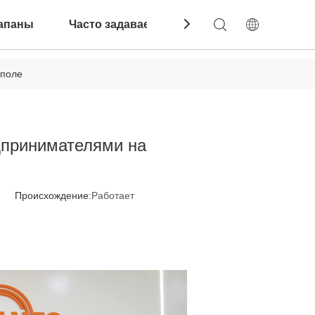
апаны
Часто задаваемые вопросы
Связатьс
 поле
едпринимателями на
1 Происхождение:
Работает